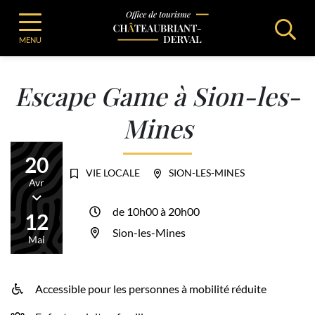
Gestion des traceurs
Aller
Office de Tourisme de Chateaubriant
Séjourner
au
Agenda
Escape Game à Sion-les-Mines
Office de Tourisme - Châteaubriant-Derv
MENU
contenu
Escape Game à Sion-les-
Mines
20
VIE LOCALE
SION-LES-MINES
Avr
Du
de 10h00 à 20h00
12
Sion-les-Mines
Mai
Accessible pour les personnes à mobilité réduite
INFOS UTILES