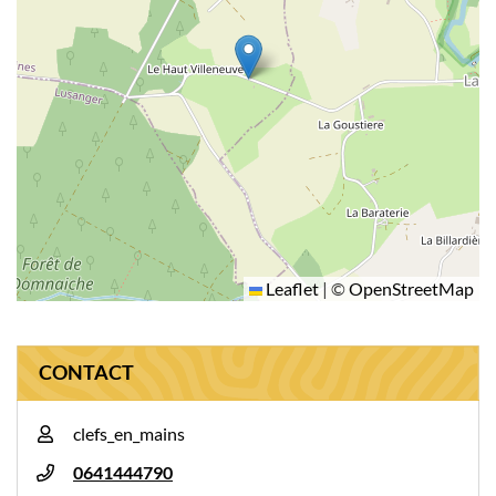
Leaflet
|
©
OpenStreetMap
CONTACT
clefs_en_mains
0641444790