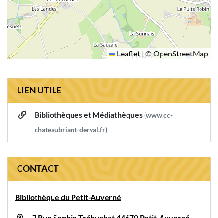
Leaflet
|
©
OpenStreetMap
LIEN UTILE
Bibliothèques et Médiathèques
(www.cc-
chateaubriant-derval.fr)
CONTACT
Bibliothèque du Petit-Auverné
7 Rue Sophie Trébuchet 44670 Petit-Auverné