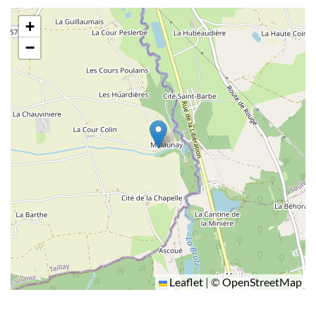
+
−
Leaflet
|
©
OpenStreetMap