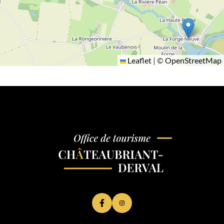
Leaflet
|
©
OpenStreetMap
Lien vers le compte Facebook
Lien vers le compte Instagram