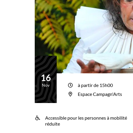
16
Le
à partir de 15h00
Nov
Espace Campagn'Arts
Accessible pour les personnes à mobilité
INFOS UTILES
réduite