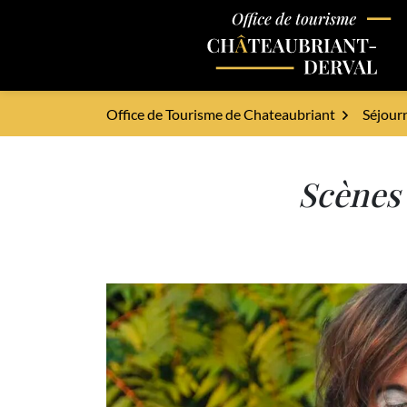
Gestion des traceurs
Aller
au
Office de Tourisme - Châteaubriant-De
contenu
Office de Tourisme de Chateaubriant
Séjour
Scènes 