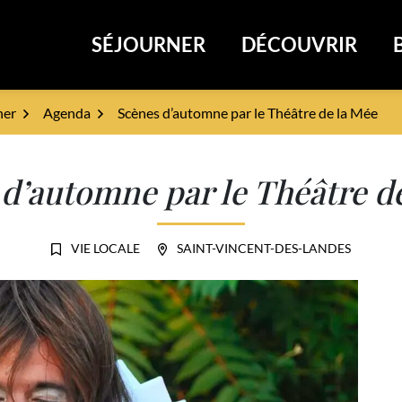
SÉJOURNER
DÉCOUVRIR
rval
ner
Agenda
Scènes d’automne par le Théâtre de la Mée
d’automne par le Théâtre d
VIE LOCALE
SAINT-VINCENT-DES-LANDES