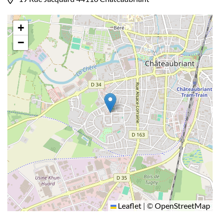
+
−
Leaflet
|
©
OpenStreetMap