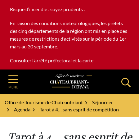
Gestion des traceurs
Aller
Risque d’incendie : soyez prudents :
au
contenu
En raison des conditions météorologiques, les préfets
des cinq départements de la région ont mis en place des
mesures de restrictions d’activités sur la période du 1er
mars au 30 septembre.
Consulter l’arrêté préfectoral et la carte
Office de Tourisme - Châteaubriant-Derv
MENU
Office de Tourisme de Chateaubriant
Séjourner
Agenda
Tarot à 4… sans esprit de compétition
Tarot à 4… sans esprit de