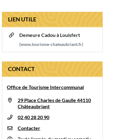
LIEN UTILE
Demeure Cadou à Louisfert
(www.tourisme-chateaubriant.fr)
CONTACT
Office de Tourisme Intercommunal
29 Place Charles de Gaulle 44110
Châteaubriant
02 40 28 20 90
Contacter
Toute l'année, du mardi au samedi :