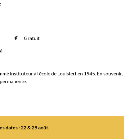
t
Gratuit
 à
 instituteur à l’école de Louisfert en 1945. En souvenir,
 permanente.
s dates : 22 & 29 août.