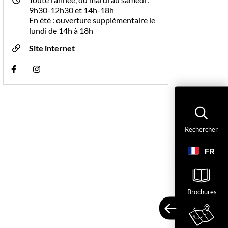
9h30-12h30 et 14h-18h
En été : ouverture supplémentaire le
lundi de 14h à 18h
Site internet
Visiter la page Facebook (nouvelle fenêtre)
Visiter la page Instagram (nouvelle fenêtre)
Rechercher
FR
Ac
Brochures
En savoir