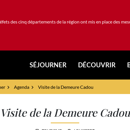
fets des cinq départements de la région ont mis en place des mesur
SÉJOURNER
DÉCOUVRIR
rval
ner
Agenda
Visite de la Demeure Cadou
Visite de la Demeure Cadou