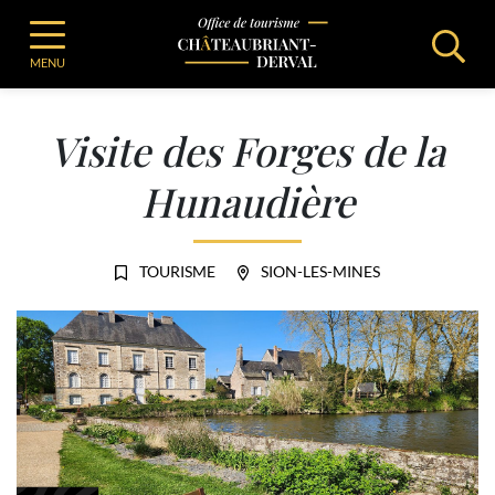
Gestion des traceurs
Aller
Office de Tourisme de Chateaubriant
Séjourner
au
Agenda
Visite des Forges de la Hunaudière
Office de Tourisme - Châteaubriant-Derv
MENU
contenu
Visite des Forges de la
Hunaudière
TOURISME
SION-LES-MINES