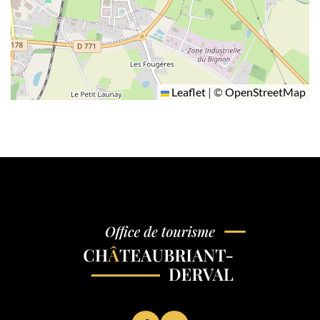
Leaflet
|
©
OpenStreetMap