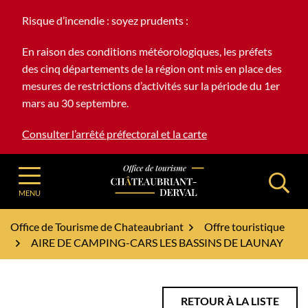
Gestion des traceurs
Aller
Risque d’incendie : soyez prudents :
au
contenu
En raison des conditions météorologiques, les préfets
des cinq départements de la région ont mis en place des
mesures de restrictions d’activités sur la période du 1er
mars au 30 septembre.
Consulter l’arrêté préfectoral et la carte
Office de Tourisme - Châteaubriant-Derv
MENU
Office de Tourisme de Chateaubriant
Offre touristique
AIRE DE CAMPING-CARS LES BASSINS DE LAUNAY
RETOUR À LA LISTE