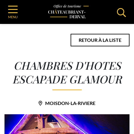
Gestion des traceurs
Aller
Office de Tourisme de Chateaubriant
Offre touristique
au
CHAMBRES D’HOTES ESCAPADE GLAMOUR
Office de Tourisme - Châteaubriant-Derv
MENU
contenu
RETOUR À LA LISTE
CHAMBRES D'HOTES
ESCAPADE GLAMOUR
MOISDON-LA-RIVIERE