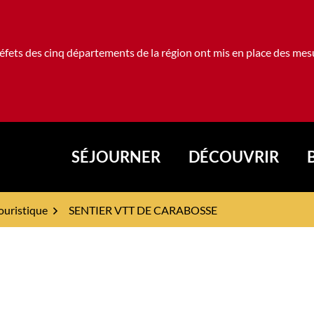
fets des cinq départements de la région ont mis en place des mesur
SÉJOURNER
DÉCOUVRIR
rval
ouristique
SENTIER VTT DE CARABOSSE