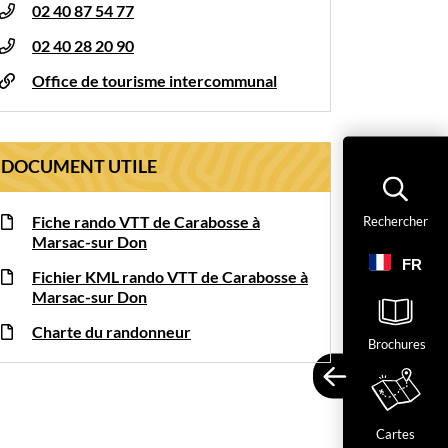
02 40 87 54 77
02 40 28 20 90
Office de tourisme intercommunal
DOCUMENT UTILE
Fiche rando VTT de Carabosse à
Rechercher
Marsac-sur Don
FR
Fichier KML rando VTT de Carabosse à
Marsac-sur Don
Ac
Charte du randonneur
Brochures
En savoir
Cartes