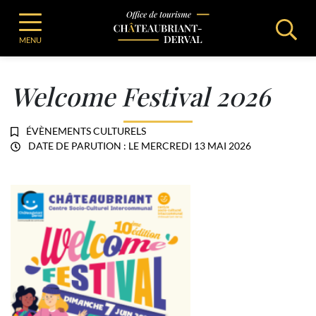
Gestion des traceurs
Aller
Office de Tourisme de Chateaubriant
au
Welcome Festival 2026
Office de Tourisme - Châteaubriant-Derv
MENU
contenu
Welcome Festival 2026
ÉVÈNEMENTS CULTURELS
DATE DE PARUTION : LE
MERCREDI 13 MAI 2026