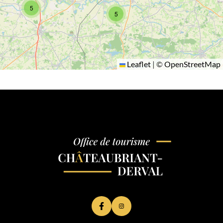
5
5
Leaflet
|
©
OpenStreetMap
Lien vers le compte Facebook
Lien vers le compte Instagram